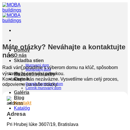
Skip
to
content
Máte otázky? Neváhajte a kontaktujte
Domov
nás
O nás
Skladba stien
Murovaný dom
Radi vám poradíme s výberom domu na kľúč, spôsobom
Montovaný dom
výstavby aj cenovou ponukou.
Možnosti výstavby
Kontaktujte nás nezáväzne. Vysvetlíme vám celý proces,
Cenník
odpovieme na vaše otázky.
Cenník montovaný dom
Cenník murovaný dom
Galéria
Blog
Kontakt
Katalóg
Adresa
Pri Hrubej lúke 3607/19, Bratislava