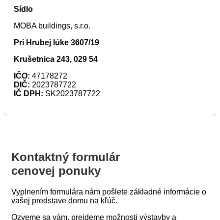
Sídlo
MOBA buildings, s.r.o.
Pri Hrubej lúke 3607/19
Krušetnica 243, 029 54
IČO:
47178272
DIČ:
2023787722
IČ DPH:
SK2023787722
Kontaktný formulár
cenovej ponuky
Vyplnením formulára nám pošlete základné informácie o
vašej predstave domu na kľúč.
Ozveme sa vám, prejdeme možnosti výstavby a