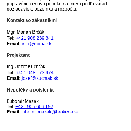
pripravíme cenovú ponuku na mieru podľa vašich
požiadaviek, pozemku a rozpočtu.
Kontakt so zákazníkmi
Mgr. Marián Brčák
Tel:
+421 908 239 341
Email:
info@moba.sk
Projektant
Ing. Jozef Kuchťák
Tel:
+421 948 173 474
Email:
jozef@kuchtak.sk
Hypotéky a poistenia
Ľubomír Mazák
Tel
:
+421 905 666 192
Email
:
lubomir.mazak@brokeria
.sk