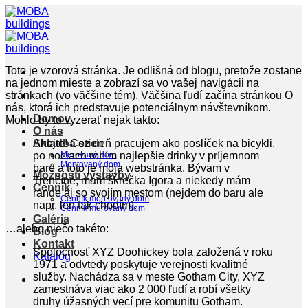
Skip
to
content
Toto je vzorová stránka. Je odlišná od blogu, pretože zostane
na jednom mieste a zobrazí sa vo vašej navigácii na
stránkach (vo väčšine tém). Väčšina ľudí začína stránkou O
nás, ktorá ich predstavuje potenciálnym návštevníkom.
Domov
Mohlo by to vyzerať nejak takto:
O nás
Skladba stien
Ahojte! Cez deň pracujem ako poslíček na bicykli,
po nociach robím najlepšie drinky v príjemnom
Murovaný dom
Montovaný dom
bare a toto je moja webstránka. Bývam v
Možnosti výstavby
Trenčíne, mám škrečka Igora a niekedy mám
Cenník
rande aj so svojím mestom (nejdem do baru ale
Cenník montovaný dom
napr. len tak chodím).
Cenník murovaný dom
Galéria
…alebo niečo takéto:
Blog
Kontakt
Spoločnosť XYZ Doohickey bola založená v roku
Katalóg
1971 a odvtedy poskytuje verejnosti kvalitné
služby. Nachádza sa v meste Gotham City, XYZ
zamestnáva viac ako 2 000 ľudí a robí všetky
druhy úžasných vecí pre komunitu Gotham.