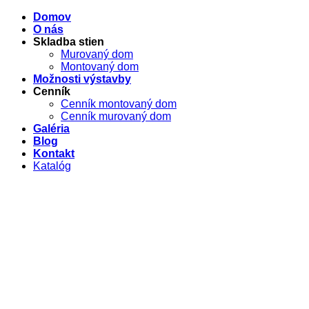
Domov
O nás
Skladba stien
Murovaný dom
Montovaný dom
Možnosti výstavby
Cenník
Cenník montovaný dom
Cenník murovaný dom
Galéria
Blog
Kontakt
Katalóg