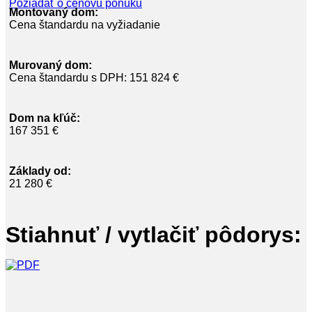
Požiadať o cenovú ponuku
Montovaný dom:
Cena štandardu na vyžiadanie
Murovaný dom:
Cena štandardu s DPH: 151 824 €
Dom na kľúč:
167 351 €
Základy od:
21 280 €
Stiahnuť / vytlačiť pôdorys: