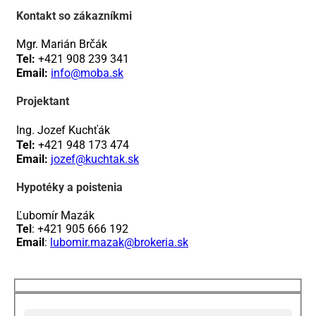
Kontakt so zákazníkmi
Mgr. Marián Brčák
Tel:
+421 908 239 341
Email:
info@moba.sk
Projektant
Ing. Jozef Kuchťák
Tel:
+421 948 173 474
Email:
jozef@kuchtak.sk
Hypotéky a poistenia
Ľubomír Mazák
Tel
: +421 905 666 192
Email
:
lubomir.mazak@brokeria
.sk