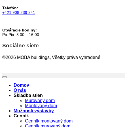
Telefón:
+421 908 239 341
Otváracie hodiny:
Po-Pia: 8:00 – 16:00
Sociálne siete
©2026 MOBA buildings, Všetky práva vyhradené.
Domov
O nás
Skladba stien
Murovaný dom
Montovaný dom
Možnosti výstavby
Cenník
Cenník montovaný dom
Cenník murovaný dom