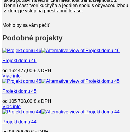
sklad potravín a technická miestnosť samozrejmosťou.
Dennú časť tvorí kuchyňa a jedáleň spolu s obývacou izbou
z ktorej je vstup na priestrannú terasu.
Mohlo by sa vám páčiť
Podobné projekty
Projekt domu 46
162 477,00
€
Viac info
Projekt domu 45
105 708,00
€
Viac info
Projekt domu 44
96 766,00
€