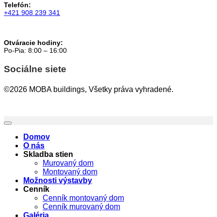
Telefón:
+421 908 239 341
Otváracie hodiny:
Po-Pia: 8:00 – 16:00
Sociálne siete
©2026 MOBA buildings, Všetky práva vyhradené.
Domov
O nás
Skladba stien
Murovaný dom
Montovaný dom
Možnosti výstavby
Cenník
Cenník montovaný dom
Cenník murovaný dom
Galéria