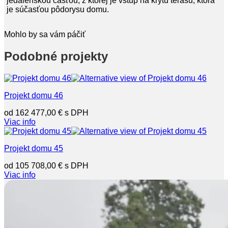
jedálenskou časťou, z ktorej je vstup na krytú terasu, ktorá
je súčasťou pôdorysu domu.
Mohlo by sa vám páčiť
Podobné projekty
Projekt domu 46
162 477,00
€
Viac info
Projekt domu 45
105 708,00
€
Viac info