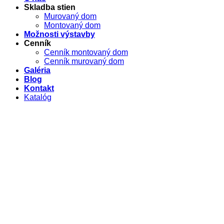
Skladba stien
Murovaný dom
Montovaný dom
Možnosti výstavby
Cenník
Cenník montovaný dom
Cenník murovaný dom
Galéria
Blog
Kontakt
Katalóg