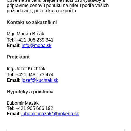
Ozveme sa vám, prejdeme možnosti výstavby a
pripravíme cenovú ponuku na mieru podľa vašich
požiadaviek, pozemku a rozpočtu.
Kontakt so zákazníkmi
Mgr. Marián Brčák
Tel:
+421 908 239 341
Email:
info@moba.sk
Projektant
Ing. Jozef Kuchťák
Tel:
+421 948 173 474
Email:
jozef@kuchtak.sk
Hypotéky a poistenia
Ľubomír Mazák
Tel
: +421 905 666 192
Email
:
lubomir.mazak@brokeria
.sk